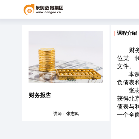
课程介绍
财
位某一
文件。
本
负债表
张
财务报告
获得北
债表与
讲师：张志凤
一个全