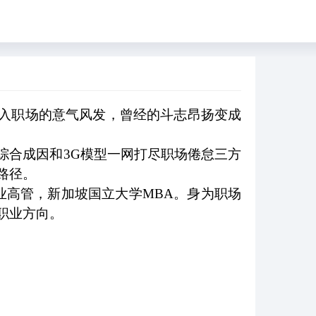
入职场的意气风发，曾经的斗志昂扬变成
综合成因和
3G
模型一网打尽职场倦怠三方
路径。
业高管，新加坡国立大学
MBA
。身为职场
职业方向。