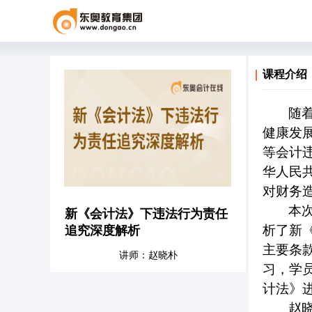
课程介绍
随
健康发
等会计
华人民
对财务
本
新《会计法》下违法行为责任
析了新
追究深度解析
主要条
讲师：赵晓朴
习，学
计法》
赵